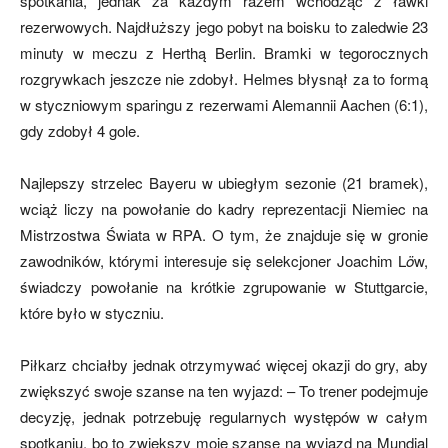
spotkania, jednak za każdym razem wchodząc z ławki
rezerwowych. Najdłuższy jego pobyt na boisku to zaledwie 23
minuty w meczu z Herthą Berlin. Bramki w tegorocznych
mecze,
rozgrywkach jeszcze nie zdobył. Helmes błysnął za to formą
w styczniowym sparingu z rezerwami Alemannii Aachen (6:1),
gdy zdobył 4 gole.
skład)
Najlepszy strzelec Bayeru w ubiegłym sezonie (21 bramek),
wciąż liczy na powołanie do kadry reprezentacji Niemiec na
Mistrzostwa Świata w RPA. O tym, że znajduje się w gronie
zawodników, którymi interesuje się selekcjoner Joachim
L
ö
w,
świadczy powołanie na krótkie zgrupowanie w Stuttgarcie,
które było w styczniu.
Piłkarz chciałby jednak otrzymywać więcej okazji do gry, aby
zwiększyć swoje szanse na ten wyjazd: –
To trener podejmuje
decyzję, jednak potrzebuję regularnych występów w całym
spotkaniu, bo to zwiększy moje szanse na wyjazd na Mundial