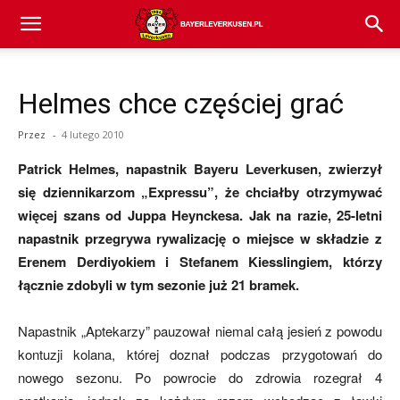
Bayer
Helmes chce częściej grać
04
Przez
-
4 lutego 2010
Patrick Helmes, napastnik Bayeru Leverkusen, zwierzył
Leverkusen
się dziennikarzom „Expressu”, że chciałby otrzymywać
więcej szans od Juppa Heynckesa. Jak na razie, 25-letni
napastnik przegrywa rywalizację o miejsce w składzie z
–
Erenem Derdiyokiem i Stefanem Kiesslingiem, którzy
łącznie zdobyli w tym sezonie już 21 bramek.
aktualności
Napastnik „Aptekarzy” pauzował niemal całą jesień z powodu
kontuzji kolana, której doznał podczas przygotowań do
nowego sezonu. Po powrocie do zdrowia rozegrał 4
(transfery,