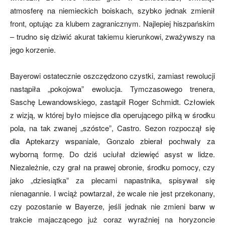
atmosferę na niemieckich boiskach, szybko jednak zmienił
front, optując za klubem zagranicznym. Najlepiej hiszpańskim
– trudno się dziwić akurat takiemu kierunkowi, zważywszy na
jego korzenie.
Bayerowi ostatecznie oszczędzono czystki, zamiast rewolucji
nastąpiła „pokojowa” ewolucja. Tymczasowego trenera,
Saschę Lewandowskiego, zastąpił Roger Schmidt. Człowiek
z wizją, w której było miejsce dla operującego piłką w środku
pola, na tak zwanej „szóstce”, Castro. Sezon rozpoczął się
dla Aptekarzy wspaniale, Gonzalo zbierał pochwały za
wyborną formę. Do dziś uciułał dziewięć asyst w lidze.
Niezależnie, czy grał na prawej obronie, środku pomocy, czy
jako „dziesiątka” za plecami napastnika, spisywał się
nienagannie. I wciąż powtarzał, że wcale nie jest przekonany,
czy pozostanie w Bayerze, jeśli jednak nie zmieni barw w
trakcie majaczącego już coraz wyraźniej na horyzoncie