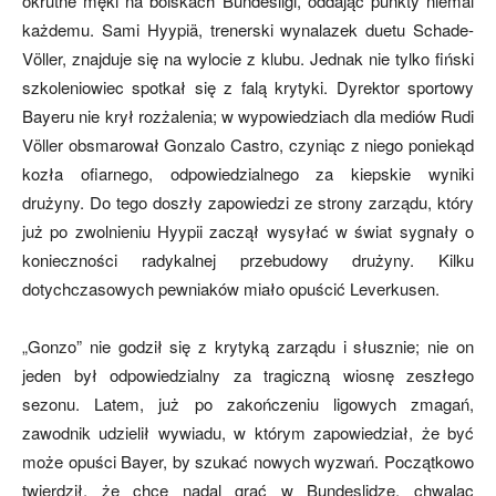
okrutne męki na boiskach Bundesligi, oddając punkty niemal
każdemu. Sami Hyypiä, trenerski wynalazek duetu Schade-
Völler, znajduje się na wylocie z klubu. Jednak nie tylko fiński
mecze,
szkoleniowiec spotkał się z falą krytyki. Dyrektor sportowy
Bayeru nie krył rozżalenia; w wypowiedziach dla mediów Rudi
Völler obsmarował Gonzalo Castro, czyniąc z niego poniekąd
skład)
kozła ofiarnego, odpowiedzialnego za kiepskie wyniki
drużyny. Do tego doszły zapowiedzi ze strony zarządu, który
już po zwolnieniu Hyypii zaczął wysyłać w świat sygnały o
konieczności radykalnej przebudowy drużyny. Kilku
dotychczasowych pewniaków miało opuścić Leverkusen.
„Gonzo” nie godził się z krytyką zarządu i słusznie; nie on
jeden był odpowiedzialny za tragiczną wiosnę zeszłego
sezonu. Latem, już po zakończeniu ligowych zmagań,
zawodnik udzielił wywiadu, w którym zapowiedział, że być
może opuści Bayer, by szukać nowych wyzwań. Początkowo
twierdził, że chce nadal grać w Bundeslidze, chwaląc