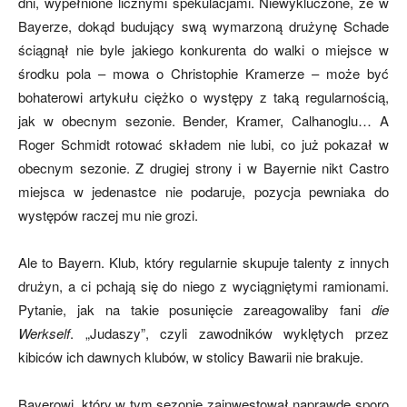
dni, wypełnione licznymi spekulacjami. Niewykluczone, że w
Bayerze, dokąd budujący swą wymarzoną drużynę Schade
ściągnął nie byle jakiego konkurenta do walki o miejsce w
środku pola – mowa o Christophie Kramerze – może być
bohaterowi artykułu ciężko o występy z taką regularnością,
jak w obecnym sezonie. Bender, Kramer, Calhanoglu… A
Roger Schmidt rotować składem nie lubi, co już pokazał w
obecnym sezonie. Z drugiej strony i w Bayernie nikt Castro
miejsca w jedenastce nie podaruje, pozycja pewniaka do
występów raczej mu nie grozi.
Ale to Bayern. Klub, który regularnie skupuje talenty z innych
drużyn, a ci pchają się do niego z wyciągniętymi ramionami.
Pytanie, jak na takie posunięcie zareagowaliby fani
die
Werkself
. „Judaszy”, czyli zawodników wyklętych przez
kibiców ich dawnych klubów, w stolicy Bawarii nie brakuje.
Bayerowi, który w tym sezonie zainwestował naprawdę sporo