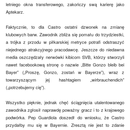
letniego okna transferowego, zakończy swą karierę jako
Aptekarz.
Faktycznie, to dla Castro ostatni dzwonek na zmianę
klubowych barw. Zawodnik zbliża się pomału do trzydziestki,
a trójka z przodu w piłkarskiej metryce potrafi odstraszyć
niejednego atrakcyjnego pracodawcę. Jeszcze do niedawna
media oszczędzały nerwówki kibicom SVB, którzy stworzyli
nawet facebookową stronę o nazwie „Bitte Gonzo bleib bei
Bayer” („Proszę, Gonzo, zostań w Bayerze”), wraz z
towarzyszącym jej hashtagiem „wirbrauchendich”
(„potrzebujemy cię”).
Wszystko pięknie, jednak chęć ściągnięcia utalentowanego
zawodnika zgłosił naprawdę poważny gracz i to z krajowego
podwórka. Pep Guardiola doszedł do wniosku, że Castro
przydałby mu się w Bayernie. Zresztą nie jest to zdanie