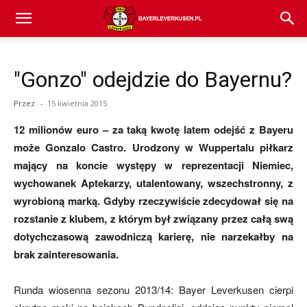
Bayer
"Gonzo" odejdzie do Bayernu?
04
Przez
-
15 kwietnia 2015
12 milionów euro – za taką kwotę latem odejść z Bayeru
Leverkusen
może Gonzalo Castro. Urodzony w Wuppertalu piłkarz
mający na koncie występy w reprezentacji Niemiec,
wychowanek Aptekarzy, utalentowany, wszechstronny, z
–
wyrobioną marką. Gdyby rzeczywiście zdecydował się na
rozstanie z klubem, z którym był związany przez całą swą
dotychczasową zawodniczą karierę, nie narzekałby na
aktualności
brak zainteresowania.
Runda wiosenna sezonu 2013/14: Bayer Leverkusen cierpi
(transfery,