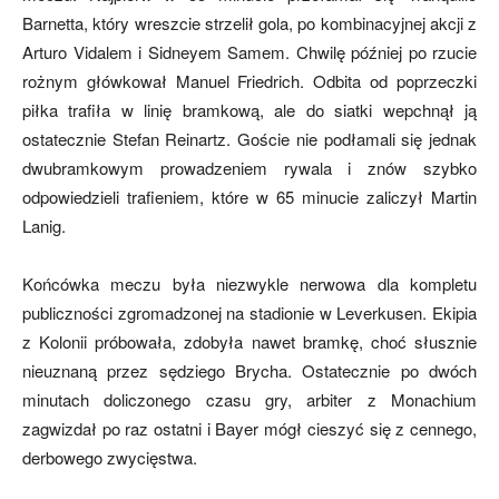
Barnetta, który wreszcie strzelił gola, po kombinacyjnej akcji z
Arturo Vidalem i Sidneyem Samem. Chwilę później po rzucie
rożnym główkował Manuel Friedrich. Odbita od poprzeczki
piłka trafiła w linię bramkową, ale do siatki wepchnął ją
ostatecznie Stefan Reinartz. Goście nie podłamali się jednak
dwubramkowym prowadzeniem rywala i znów szybko
odpowiedzieli trafieniem, które w 65 minucie zaliczył Martin
Lanig.
Końcówka meczu była niezwykle nerwowa dla kompletu
publiczności zgromadzonej na stadionie w Leverkusen. Ekipia
z Kolonii próbowała, zdobyła nawet bramkę, choć słusznie
nieuznaną przez sędziego Brycha. Ostatecznie po dwóch
minutach doliczonego czasu gry, arbiter z Monachium
zagwizdał po raz ostatni i Bayer mógł cieszyć się z cennego,
derbowego zwycięstwa.