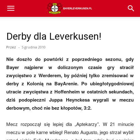
Bayer
Derby dla Leverkusen!
04
Przez
-
5 grudnia 2010
Nie doszło do powtórki z poprzedniego sezonu, gdy
Leverkusen
Bayer najpierw w doliczonym czasie gry stracił
zwycięstwo z Werderem, by później tylko zremisować w
derby z Kolonią na BayArenie. Po ubiegłotygodniowej
–
utracie zwycięstwa z Hoffenheim w ostatnich sekundach,
dziś podopieczni Juppa Heynckesa wygrali w meczu
derbowym, choć nie bez kłopotów, 3:2.
aktualności
Mecz rozpoczął się lepiej dla „Aptekarzy”. W 21 minucie
meczu w pole karne wbiegł Renato Augusto, jego strzał wybił
(transfery,