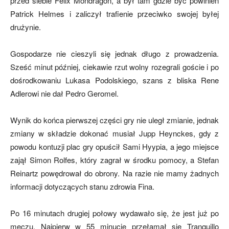
przed siebie Felix Mondragon, a był tam gdzie być powinien
Patrick Helmes i zaliczył trafienie przeciwko swojej byłej
drużynie.
mecze,
Gospodarze nie cieszyli się jednak długo z prowadzenia.
Sześć minut później, ciekawie rzut wolny rozegrali goście i po
skład)
dośrodkowaniu Lukasa Podolskiego, szans z bliska Rene
Adlerowi nie dał Pedro Geromel.
Wynik do końca pierwszej części gry nie uległ zmianie, jednak
zmiany w składzie dokonać musiał Jupp Heynckes, gdy z
powodu kontuzji plac gry opuścił Sami Hyypia, a jego miejsce
zajął Simon Rolfes, który zagrał w środku pomocy, a Stefan
Reinartz powędrował do obrony. Na razie nie mamy żadnych
informacji dotyczących stanu zdrowia Fina.
Po 16 minutach drugiej połowy wydawało się, że jest już po
meczu. Najpierw w 55 minucie przełamał się Tranquillo