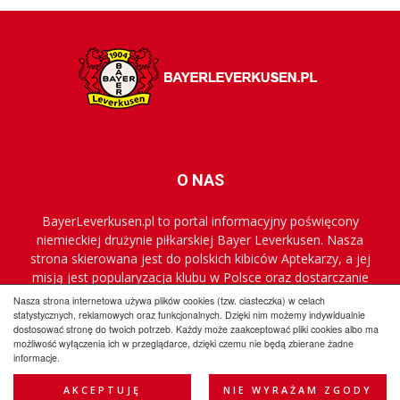
O NAS
BayerLeverkusen.pl to portal informacyjny poświęcony
niemieckiej drużynie piłkarskiej Bayer Leverkusen. Nasza
strona skierowana jest do polskich kibiców Aptekarzy, a jej
misją jest popularyzacja klubu w Polsce oraz dostarczanie
najnowszych informacji.
Nasza strona internetowa używa plików cookies (tzw. ciasteczka) w celach
statystycznych, reklamowych oraz funkcjonalnych. Dzięki nim możemy indywidualnie
dostosować stronę do twoich potrzeb. Każdy może zaakceptować pliki cookies albo ma
możliwość wyłączenia ich w przeglądarce, dzięki czemu nie będą zbierane żadne
Regulamin
Współpraca
Reklama
Polityka prywatności
informacje.
Kontakt
AKCEPTUJĘ
NIE WYRAŻAM ZGODY
© BayerLeverkusen.pl 2009-2025 All Rights Reserved.