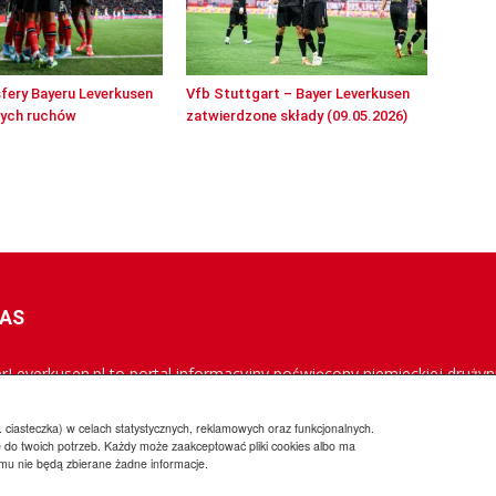
sfery Bayeru Leverkusen
Vfb Stuttgart – Bayer Leverkusen
wych ruchów
zatwierdzone składy (09.05.2026)
NAS
rLeverkusen.pl to portal informacyjny poświęcony niemieckiej drużyni
rowana jest do polskich kibiców Aptekarzy, a jej misją jest popularyz
owszych informacji.
 ciasteczka) w celach statystycznych, reklamowych oraz funkcjonalnych.
 do twoich potrzeb. Każdy może zaakceptować pliki cookies albo ma
emu nie będą zbierane żadne informacje.
Regulamin
Wsp