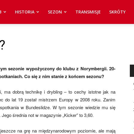
B
HISTORIA
SEZON
TRANSMISJE
SKRÓTY
?
 tym sezonie wypożyczony do klubu z Norymbergii. 20-
 spotkaniach. Co się z nim stanie z końcem sezonu?
, ma dobrą technikę i drybling – to cechy istotne jak na
c do lat 19 został mistrzem Europy w 2008 roku. Zanim
 spotkania w Bundeslidze. W tym sezonie wiedzie mu się
. Jego średnia not w magazynie „Kicker” to 3,60.
 jeszcze na grę na międzynarodowym poziomie, ale mają