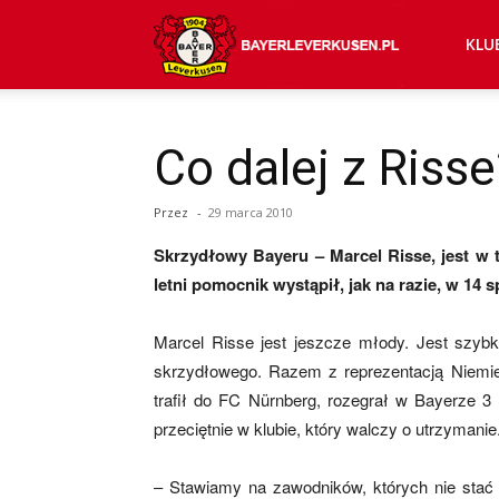
Bayer
KLU
04
Co dalej z Risse
Przez
-
29 marca 2010
Leverkusen
Skrzydłowy Bayeru – Marcel Risse, jest w
letni pomocnik wystąpił, jak na razie, w 14
–
Marcel Risse jest jeszcze młody. Jest szybki
skrzydłowego. Razem z reprezentacją Niemie
trafił do FC Nürnberg, rozegrał w Bayerze 3
aktualności
przeciętnie w klubie, który walczy o utrzymanie
– Stawiamy na zawodników, których nie stać
(transfery,