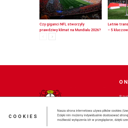
Czy giganci NFL stworzyły
Letnie tran
prawdziwy klimat na Mundialu 2026?
– 5 kluczo
O 
Baye
skie
najn
Nasza strona internetowa używa plików cookies (tzw.
Dzięki nim możemy indywidualnie dostosować stronę
COOKIES
możliwość wyłączenia ich w przeglądarce, dzięki cz
© BayerLeverkusen.pl 2009-2025 All Rights Reserved.