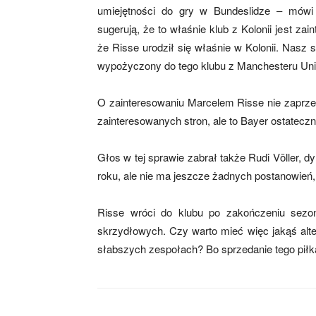
umiejętności do gry w Bundeslidze – mówi
sugerują, że to właśnie klub z Kolonii jest 
że Risse urodził się właśnie w Kolonii. Nasz 
mecze,
wypożyczony do tego klubu z Manchesteru Unite
O zainteresowaniu Marcelem Risse nie zaprzecza
skład)
zainteresowanych stron, ale to Bayer ostatecz
Głos w tej sprawie zabrał także Rudi Völler,
roku, ale nie ma jeszcze żadnych postanowień, 
Risse wróci do klubu po zakończeniu sezon
skrzydłowych. Czy warto mieć więc jakąś alte
słabszych zespołach? Bo sprzedanie tego piłka