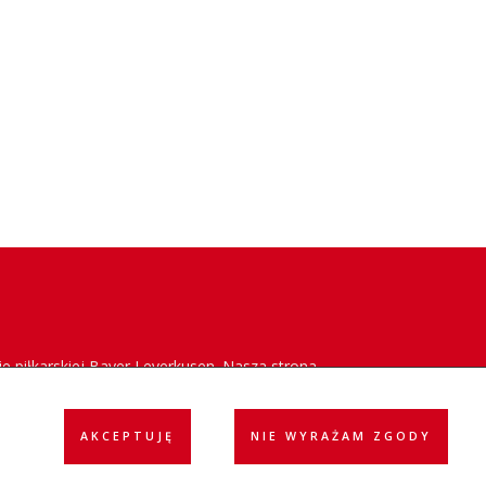
e piłkarskiej Bayer Leverkusen. Nasza strona
acja klubu w Polsce oraz dostarczanie
AKCEPTUJĘ
NIE WYRAŻAM ZGODY
ółpraca
Reklama
Polityka prywatności
Kontakt