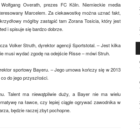
 Wolfgang Overath, prezes FC Köln. Niemieckie media
zainteresowany Marcelem. Za ciekawostkę można uznać fakt,
skrzydłowy mógłby zastąpić tam Zorana Tosicia, który jest
d i spisuje się bardzo dobrze.
 Volker Struth, dyrektor agencji Sportstotal. – Jest kilka
nie musi wydać zgodę na odejście Risse – mówi Struh.
 dyrektor sportowy Bayeru. – Jego umowa kończy się w 2013
co do jego przyszłości.
u. Talent ma niewątpliwie duży, a Bayer nie ma wielu
rnatywę na ławce, czy lepiej ciągle ogrywać zawodnika w
rza, będzie raczej zbyt pochopne.