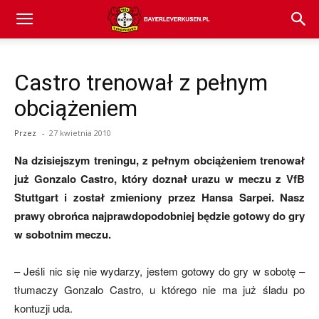
Bayer
Castro trenował z pełnym
04
obciążeniem
Przez
-
27 kwietnia 2010
Leverkusen
Na dzisiejszym treningu, z pełnym obciążeniem trenował
już Gonzalo Castro, który doznał urazu w meczu z VfB
Stuttgart i został zmieniony przez Hansa Sarpei. Nasz
–
prawy obrońca najprawdopodobniej będzie gotowy do gry
w sobotnim meczu.
aktualności
– Jeśli nic się nie wydarzy, jestem gotowy do gry w sobotę –
tłumaczy Gonzalo Castro, u którego nie ma już śladu po
kontuzji uda.
(transfery,