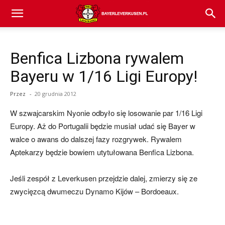
Bayer
Benfica Lizbona rywalem
04
Bayeru w 1/16 Ligi Europy!
Przez
-
20 grudnia 2012
Leverkusen
W szwajcarskim Nyonie odbyło się losowanie par 1/16 Ligi
Europy. Aż do Portugalii będzie musiał udać się Bayer w
walce o awans do dalszej fazy rozgrywek. Rywalem
–
Aptekarzy będzie bowiem utytułowana Benfica Lizbona.
Jeśli zespół z Leverkusen przejdzie dalej, zmierzy się ze
aktualności
zwycięzcą dwumeczu Dynamo Kijów – Bordoeaux.
(transfery,