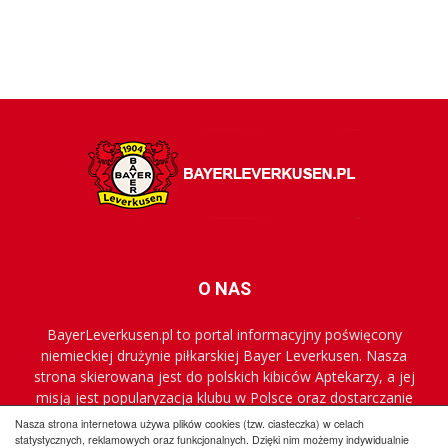
O NAS
BayerLeverkusen.pl to portal informacyjny poświęcony
niemieckiej drużynie piłkarskiej Bayer Leverkusen. Nasza
strona skierowana jest do polskich kibiców Aptekarzy, a jej
misją jest popularyzacja klubu w Polsce oraz dostarczanie
najnowszych informacji.
Nasza strona internetowa używa plików cookies (tzw. ciasteczka) w celach
statystycznych, reklamowych oraz funkcjonalnych. Dzięki nim możemy indywidualnie