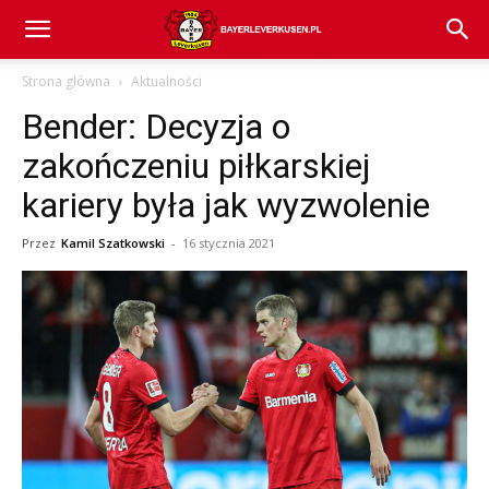
Bayer
Strona główna
Aktualności
Bender: Decyzja o
04
zakończeniu piłkarskiej
kariery była jak wyzwolenie
Leverkusen
Przez
Kamil Szatkowski
-
16 stycznia 2021
–
aktualności
(transfery,