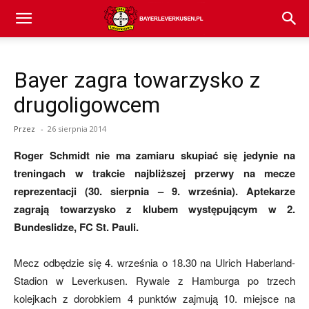
Bayer
Bayer zagra towarzysko z
04
drugoligowcem
Przez
-
26 sierpnia 2014
Leverkusen
Roger Schmidt nie ma zamiaru skupiać się jedynie na
treningach w trakcie najbliższej przerwy na mecze
reprezentacji (30. sierpnia – 9. września). Aptekarze
–
zagrają towarzysko z klubem występującym w 2.
Bundeslidze, FC St. Pauli.
aktualności
Mecz odbędzie się 4. września o 18.30 na Ulrich Haberland-
Stadion w Leverkusen. Rywale z Hamburga po trzech
kolejkach z dorobkiem 4 punktów zajmują 10. miejsce na
(transfery,