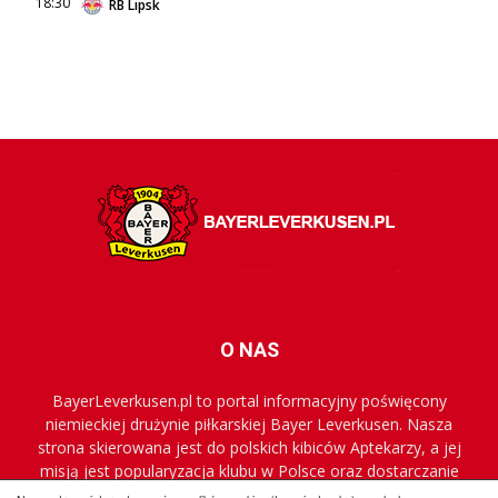
18:30
RB Lipsk
O NAS
BayerLeverkusen.pl to portal informacyjny poświęcony
niemieckiej drużynie piłkarskiej Bayer Leverkusen. Nasza
strona skierowana jest do polskich kibiców Aptekarzy, a jej
misją jest popularyzacja klubu w Polsce oraz dostarczanie
najnowszych informacji.