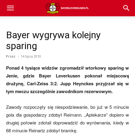
Bayer
Bayer wygrywa kolejny
04
sparing
Przez
-
14 lipca 2010
Leverkusen
Ponad 4 tysiące widzów zgromadził wtorkowy sparing w
Jenie, gdzie Bayer Leverkusen pokonał miejscową
drużynę, Carl-Zeiss 3:2. Jupp Heynckes przyjrzał się w
–
tym meczu szczególnie zawodnikom rezerwowym.
Zawody rozpoczęły się niespodziewanie, bo już w 5 minucie
aktualności
gola dla gospodarzy zdobył Reimann. „Aptekarze” dopiero w
drugiej połowie zdołali doprowadzić do wyrównania, kiedy w
68 minucie Reinartz zdobył bramkę.
(transfery,