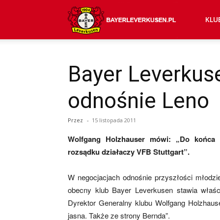
Bayer
KLU
04
Bayer Leverkuse
odnośnie Leno
Leverkusen
Przez
-
15 listopada 2011
–
Wolfgang Holzhauser mówi: „Do końca 
rozsądku działaczy VFB Stuttgart”.
aktualności
W negocjacjach odnośnie przyszłości młodzi
obecny klub Bayer Leverkusen stawia właści
Dyrektor Generalny klubu Wolfgang Holzhaus
jasna. Także ze strony Bernda”.
(transfery,