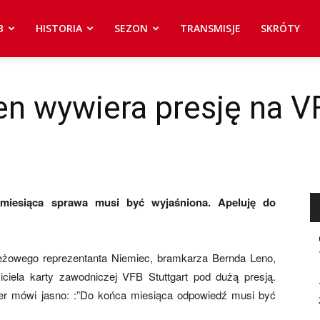
B
HISTORIA
SEZON
TRANSMISJE
SKRÓTY
n wywiera presję na V
miesiąca sprawa musi być wyjaśniona. Apeluję do
eżowego reprezentanta Niemiec, bramkarza Bernda Leno,
ciela karty zawodniczej VFB Stuttgart pod dużą presją.
er mówi jasno: :”Do końca miesiąca odpowiedź musi być