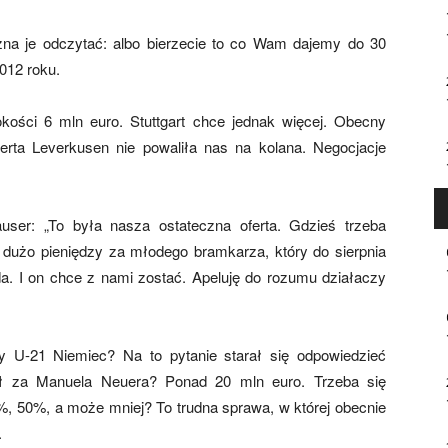
ożna je odczytać: albo bierzecie to co Wam dajemy do 30
012 roku.
ości 6 mln euro. Stuttgart chce jednak więcej. Obecny
erta Leverkusen nie powaliła nas na kolana. Negocjacje
user: „To była nasza ostateczna oferta. Gdzieś trzeba
dużo pieniędzy za młodego bramkarza, który do sierpnia
da. I on chce z nami zostać. Apeluję do rozumu działaczy
ry U-21 Niemiec? Na to pytanie starał się odpowiedzieć
ił za Manuela Neuera? Ponad 20 mln euro. Trzeba się
90%, 50%, a może mniej? To trudna sprawa, w której obecnie
.