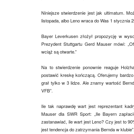
Niniejsze stwierdzenie jest jak ultimatum. M
listopada, albo Leno wraca do Was 1 stycznia 2
mecze,
Bayer Leverkusen złożył propozycję w wysok
Prezydent Stuttgartu Gerd Mauser mówi: „Of
skład)
wciąż są otwarte.”
Na to stwierdzenie ponownie reaguje Holzha
postawić kreskę kończącą. Oferujemy bardzo 
grał tylko w 3 lidze. Ale znamy wartość Bern
VFB”.
Ile tak naprawdę wart jest reprezentant kad
Mauser dla SWR Sport: „Ile Bayern zapłac
zastanawiać, ile wart jest Leno? Czy jest to 
jest tendencja do zatrzymania Bernda w klubie”