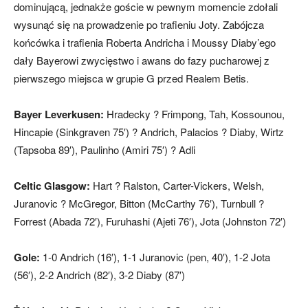
dominującą, jednakże goście w pewnym momencie zdołali
wysunąć się na prowadzenie po trafieniu Joty. Zabójcza
końcówka i trafienia Roberta Andricha i Moussy Diaby’ego
dały Bayerowi zwycięstwo i awans do fazy pucharowej z
pierwszego miejsca w grupie G przed Realem Betis.
Bayer Leverkusen:
Hradecky ? Frimpong, Tah, Kossounou,
Hincapie (Sinkgraven 75′) ? Andrich, Palacios ? Diaby, Wirtz
(Tapsoba 89′), Paulinho (Amiri 75′) ? Adli
Celtic Glasgow:
Hart ? Ralston, Carter-Vickers, Welsh,
Juranovic ? McGregor, Bitton (McCarthy 76′), Turnbull ?
Forrest (Abada 72′), Furuhashi (Ajeti 76′), Jota (Johnston 72′)
Gole:
1-0 Andrich (16′), 1-1 Juranovic (pen, 40′), 1-2 Jota
(56′), 2-2 Andrich (82′), 3-2 Diaby (87′)