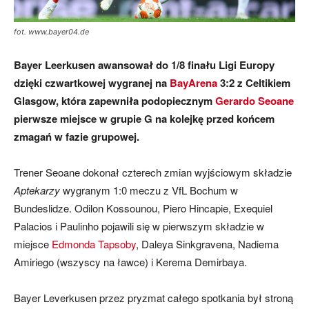
fot. www.bayer04.de
mecze,
Bayer Leerkusen awansował do 1/8 finału Ligi Europy
dzięki czwartkowej wygranej na
BayArena
3:2 z Celtikiem
Glasgow, która zapewniła podopiecznym
Gerardo Seoane
skład)
pierwsze miejsce w grupie G na kolejkę przed końcem
zmagań w fazie grupowej.
Trener Seoane dokonał czterech zmian wyjściowym składzie
Aptekarzy
wygranym 1:0 meczu z VfL Bochum w
Bundeslidze. Odilon Kossounou, Piero Hincapie, Exequiel
Palacios i Paulinho pojawili się w pierwszym składzie w
miejsce
Edmonda Tapsoby
, Daleya Sinkgravena, Nadiema
Amiriego (wszyscy na ławce) i Kerema Demirbaya.
Bayer Leverkusen przez pryzmat całego spotkania był stroną