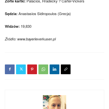
Żółte kartki:
Palacios, Hradecky ? Carter-Vickers
Sędzia:
Anastasios Sidiropoulos (Grecja)
Widzów:
19,830
Źródło: www.bayerleverkusen.pl