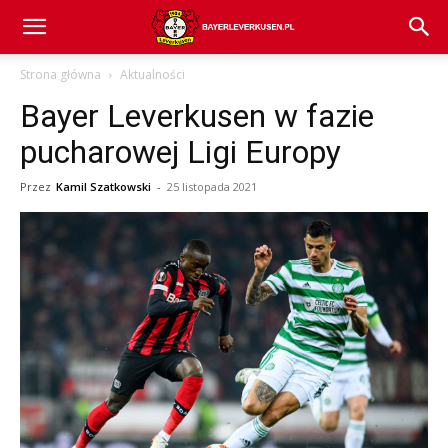
Bayer
Strona główna
Aktualności
Bayer Leverkusen w fazie
04
pucharowej Ligi Europy
Przez
Kamil Szatkowski
-
25 listopada 2021
Leverkusen
–
aktualności
(transfery,