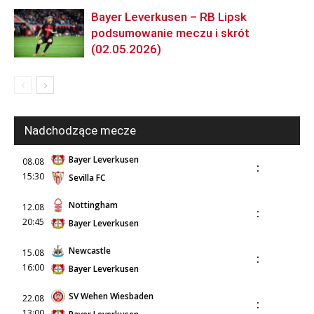
Bayer Leverkusen – RB Lipsk
podsumowanie meczu i skrót
(02.05.2026)
Nadchodzące mecze
Bayer Leverkusen
08.08
:
15:30
Sevilla FC
Nottingham
12.08
:
20:45
Bayer Leverkusen
Newcastle
15.08
:
16:00
Bayer Leverkusen
SV Wehen Wiesbaden
22.08
:
13:00