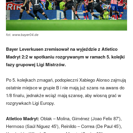
mecze,
fot. www.bayer04.de
skład)
Bayer Leverkusen zremisował na wyjeździe z Atletico
Madryt 2:2 w spotkaniu rozgrywanym w ramach 5. kolejki
fazy grupowej Ligi Mistrzów.
Po 5. kolejkach zmagań, podopieczni Xabiego Alonso zajmują
ostatnie miejsce w grupie B i nie mają już szans na awans do
1/8 finału, jednakże wciąż mają szansę, aby wiosną grać w
rozgrywkach Ligi Europy.
Atletico Madryt:
Oblak – Molina, Giménez (Joao Felix 87′),
Hermoso (Saúl Niguez 45′), Reinildo – Correa (De Paul 45’),