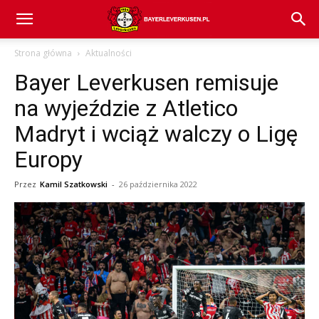
Bayer
Strona główna
Aktualności
Bayer Leverkusen remisuje
04
na wyjeździe z Atletico
Madryt i wciąż walczy o Ligę
Leverkusen
Europy
Przez
Kamil Szatkowski
-
26 października 2022
–
aktualności
(transfery,