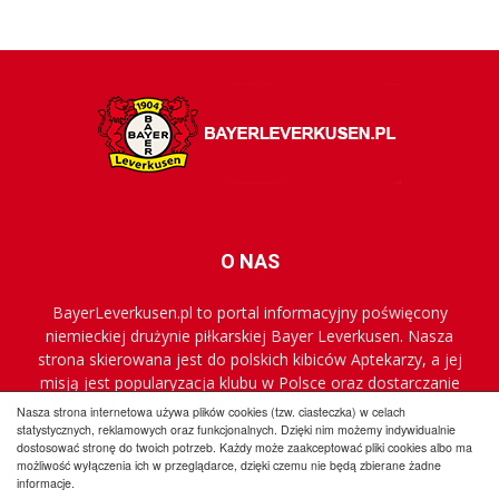
O NAS
BayerLeverkusen.pl to portal informacyjny poświęcony
niemieckiej drużynie piłkarskiej Bayer Leverkusen. Nasza
strona skierowana jest do polskich kibiców Aptekarzy, a jej
misją jest popularyzacja klubu w Polsce oraz dostarczanie
najnowszych informacji.
Nasza strona internetowa używa plików cookies (tzw. ciasteczka) w celach
statystycznych, reklamowych oraz funkcjonalnych. Dzięki nim możemy indywidualnie
dostosować stronę do twoich potrzeb. Każdy może zaakceptować pliki cookies albo ma
Regulamin
Współpraca
Reklama
Polityka prywatności
możliwość wyłączenia ich w przeglądarce, dzięki czemu nie będą zbierane żadne
informacje.
Kontakt