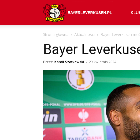
Bayer
KLU
Strona główna
Aktualności
Bayer Leverkusen mo
04
Bayer Leverkus
Leverkusen
Przez
Kamil Szatkowski
-
29 kwietnia 2024
–
aktualności
(transfery,