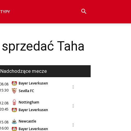
TYPY
 sprzedać Taha
Nadchodzące mecze
Bayer Leverkusen
08.08
:
15:30
Sevilla FC
Nottingham
12.08
:
20:45
Bayer Leverkusen
Newcastle
15.08
:
16:00
Bayer Leverkusen