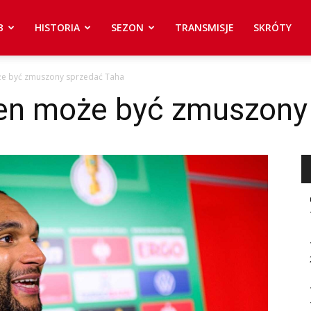
B
HISTORIA
SEZON
TRANSMISJE
SKRÓTY
że być zmuszony sprzedać Taha
en może być zmuszony