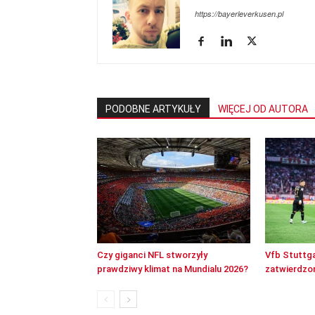
https://bayerleverkusen.pl
PODOBNE ARTYKUŁY
WIĘCEJ OD AUTORA
Czy giganci NFL stworzyły
Vfb Stuttga
prawdziwy klimat na Mundialu 2026?
zatwierdzon