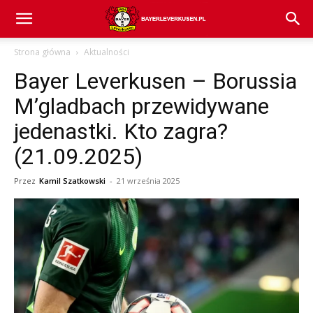
Bayer
Strona główna
Aktualności
Bayer Leverkusen – Borussia
04
M’gladbach przewidywane
jedenastki. Kto zagra?
Leverkusen
(21.09.2025)
Przez
Kamil Szatkowski
-
21 września 2025
–
aktualności
(transfery,