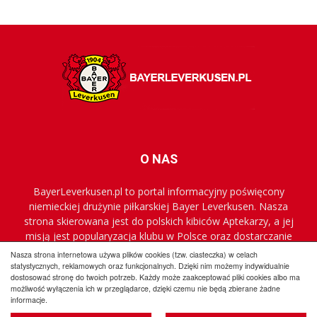
O NAS
BayerLeverkusen.pl to portal informacyjny poświęcony
niemieckiej drużynie piłkarskiej Bayer Leverkusen. Nasza
strona skierowana jest do polskich kibiców Aptekarzy, a jej
misją jest popularyzacja klubu w Polsce oraz dostarczanie
najnowszych informacji.
Nasza strona internetowa używa plików cookies (tzw. ciasteczka) w celach
statystycznych, reklamowych oraz funkcjonalnych. Dzięki nim możemy indywidualnie
dostosować stronę do twoich potrzeb. Każdy może zaakceptować pliki cookies albo ma
Regulamin
Współpraca
Reklama
Polityka prywatności
możliwość wyłączenia ich w przeglądarce, dzięki czemu nie będą zbierane żadne
informacje.
Kontakt