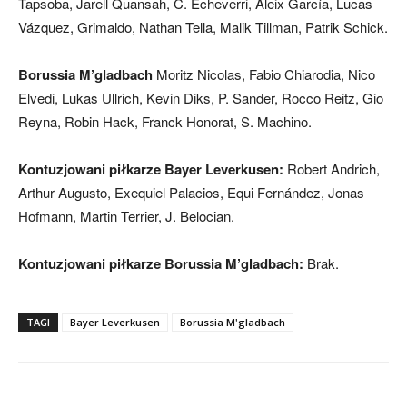
Tapsoba, Jarell Quansah, C. Echeverri, Aleix García, Lucas
Vázquez, Grimaldo, Nathan Tella, Malik Tillman, Patrik Schick.
Borussia M’gladbach
Moritz Nicolas, Fabio Chiarodia, Nico
Elvedi, Lukas Ullrich, Kevin Diks, P. Sander, Rocco Reitz, Gio
Reyna, Robin Hack, Franck Honorat, S. Machino.
Kontuzjowani piłkarze Bayer Leverkusen:
Robert Andrich,
Arthur Augusto, Exequiel Palacios, Equi Fernández, Jonas
Hofmann, Martin Terrier, J. Belocian.
Kontuzjowani piłkarze Borussia M’gladbach:
Brak.
TAGI
Bayer Leverkusen
Borussia M'gladbach