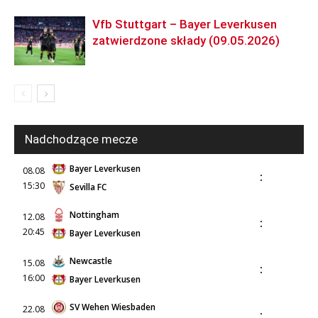
Vfb Stuttgart – Bayer Leverkusen
zatwierdzone składy (09.05.2026)
Nadchodzące mecze
Bayer Leverkusen
08.08
:
15:30
Sevilla FC
Nottingham
12.08
:
20:45
Bayer Leverkusen
Newcastle
15.08
:
16:00
Bayer Leverkusen
SV Wehen Wiesbaden
22.08
: