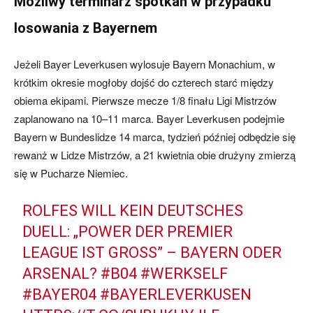
Możliwy terminarz spotkań w przypadku
losowania z Bayernem
Jeżeli Bayer Leverkusen wylosuje Bayern Monachium, w
krótkim okresie mogłoby dojść do czterech starć między
obiema ekipami. Pierwsze mecze 1/8 finału Ligi Mistrzów
zaplanowano na 10–11 marca. Bayer Leverkusen podejmie
Bayern w Bundeslidze 14 marca, tydzień później odbędzie się
rewanż w Lidze Mistrzów, a 21 kwietnia obie drużyny zmierzą
się w Pucharze Niemiec.
ROLFES WILL KEIN DEUTSCHES
DUELL: „POWER DER PREMIER
LEAGUE IST GROSS” – BAYERN ODER A
RSENAL?
#B04
#WERKSELF
#BAYER04
#BAYERLEVERKUSEN