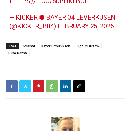
HTTPS://T.CO/8UBHKHYJLF
— KICKER ⬢ BAYER 04 LEVERKUSEN
(@KICKER_B04)
FEBRUARY 25, 2026
TAGI
Arsenal
Bayer Leverkusen
Liga Mistrzów
Piłka Nożna