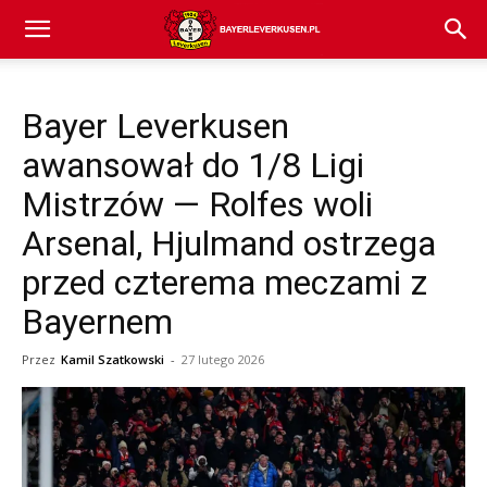
Bayer
Bayer Leverkusen
04
awansował do 1/8 Ligi
Mistrzów — Rolfes woli
Leverkusen
Arsenal, Hjulmand ostrzega
przed czterema meczami z
–
Bayernem
Przez
Kamil Szatkowski
-
27 lutego 2026
aktualności
(transfery,