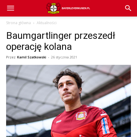
Bayer
Strona główna
Aktualności
Baumgartlinger przeszedł
04
operację kolana
Przez
Kamil Szatkowski
-
26 stycznia 2021
Leverkusen
–
aktualności
(transfery,