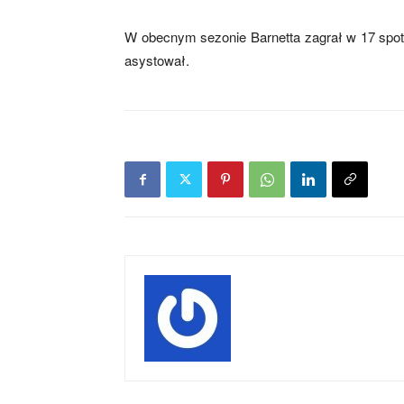
W obecnym sezonie Barnetta zagrał w 17 spotk
asystował.
mecze,
skład)