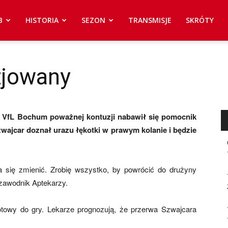
B
HISTORIA
SEZON
TRANSMISJE
SKRÓTY
zjowany
 VfL Bochum poważnej kontuzji nabawił się pomocnik
zwajcar doznał urazu łękotki w prawym kolanie i będzie
a się zmienić. Zrobię wszystko, by powrócić do drużyny
 zawodnik Aptekarzy.
towy do gry. Lekarze prognozują, że przerwa Szwajcara