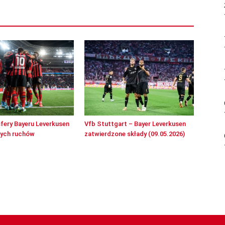
sfery Bayeru Leverkusen
Vfb Stuttgart – Bayer Leverkusen
wych ruchów
zatwierdzone składy (09.05.2026)