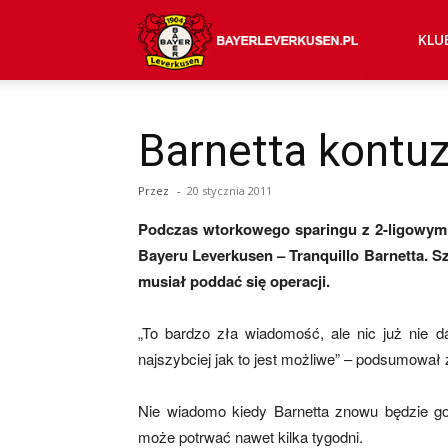
Bayer
KLU
04
Barnetta kontu
Przez
-
20 stycznia 2011
Leverkusen
Podczas wtorkowego sparingu z 2-ligowym
Bayeru Leverkusen – Tranquillo Barnetta. S
–
musiał poddać się operacji.
„To bardzo zła wiadomość, ale nic już nie d
najszybciej jak to jest możliwe” – podsumował
aktualności
Nie wiadomo kiedy Barnetta znowu będzie go
może potrwać nawet kilka tygodni.
(transfery,