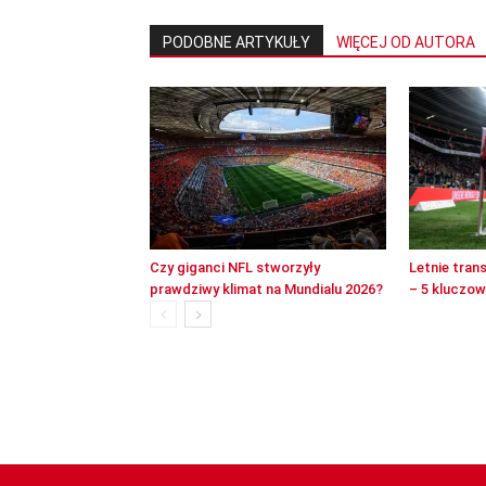
PODOBNE ARTYKUŁY
WIĘCEJ OD AUTORA
Czy giganci NFL stworzyły
Letnie tran
prawdziwy klimat na Mundialu 2026?
– 5 kluczo