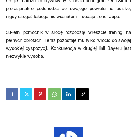
On jest bardzo zmotywowany. Michael chce grać. On i Simon
profesjonalnie podchodzą do swojego powrotu na boisko,
nigdy czegoś takiego nie widziałem – dodaje trener Jupp.
mecze,
33-letni pomocnik w środę rozpoczął wreszcie treningi na
pełnych obrotach. Teraz pozostaje mu tylko wrócić do swojej
skład)
wysokiej dyspozycji. Konkurencja w drugiej linii Bayeru jest
niezwykle wysoka.