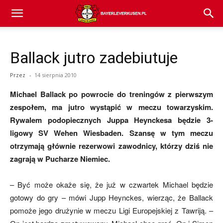
Bayer
Ballack jutro zadebiutuje
04
Przez
-
14 sierpnia 2010
Michael Ballack po powrocie do treningów z pierwszym
Leverkusen
zespołem, ma jutro wystąpić w meczu towarzyskim.
Rywalem podopiecznych Juppa Heynckesa będzie 3-
ligowy SV Wehen Wiesbaden. Szansę w tym meczu
–
otrzymają głównie rezerwowi zawodnicy, którzy dziś nie
zagrają w Pucharze Niemiec.
aktualności
– Być może okaże się, że już w czwartek Michael będzie
gotowy do gry – mówi Jupp Heynckes, wierząc, że Ballack
pomoże jego drużynie w meczu Ligi Europejskiej z Tawriją. –
(transfery,