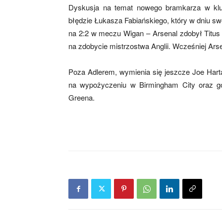
Dyskusja na temat nowego bramkarza w klu
błędzie Łukasza Fabiańskiego, który w dniu swo
na 2:2 w meczu Wigan – Arsenal zdobył Titus 
mecze,
na zdobycie mistrzostwa Anglii. Wcześniej Ar
Poza Adlerem, wymienia się jeszcze Joe Hart
skład)
na wypożyczeniu w Birmingham City oraz gol
Greena.