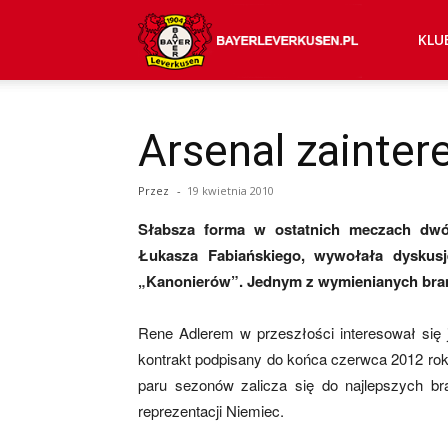
Bayer
KLU
04
Arsenal zainte
Przez
-
19 kwietnia 2010
Leverkusen
Słabsza forma w ostatnich meczach dwó
Łukasza Fabiańskiego, wywołała dyskus
–
„Kanonierów”. Jednym z wymienianych bram
Rene Adlerem w przeszłości interesował się
kontrakt podpisany do końca czerwca 2012 rok
aktualności
paru sezonów zalicza się do najlepszych br
reprezentacji Niemiec.
(transfery,