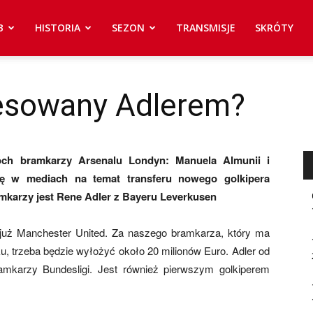
B
HISTORIA
SEZON
TRANSMISJE
SKRÓTY
resowany Adlerem?
ch bramkarzy Arsenalu Londyn: Manuela Almunii i
ję w mediach na temat transferu nowego golkipera
karzy jest Rene Adler z Bayeru Leverkusen
 już Manchester United. Za naszego bramkarza, który ma
u, trzeba będzie wyłożyć około 20 milionów Euro. Adler od
amkarzy Bundesligi. Jest również pierwszym golkiperem