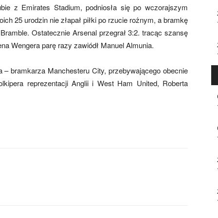
bie z Emirates Stadium, podniosła się po wczorajszym
ich 25 urodzin nie złapał piłki po rzucie rożnym, a bramkę
Bramble. Ostatecznie Arsenal przegrał 3:2. tracąc szansę
sena Wengera parę razy zawiódł Manuel Almunia.
a – bramkarza Manchesteru City, przebywającego obecnie
kipera reprezentacji Anglii i West Ham United, Roberta