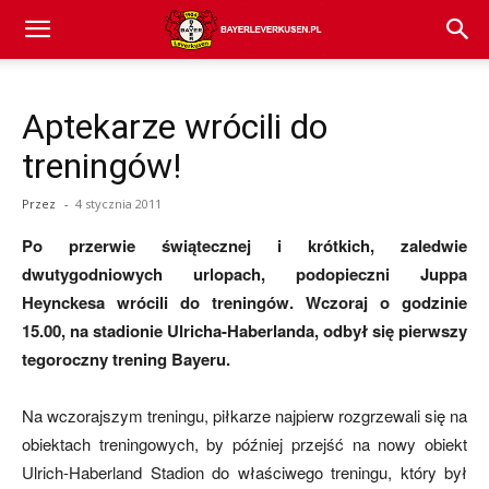
Bayer
Aptekarze wrócili do
04
treningów!
Przez
-
4 stycznia 2011
Leverkusen
Po przerwie świątecznej i krótkich, zaledwie
dwutygodniowych urlopach, podopieczni Juppa
Heynckesa wrócili do treningów. Wczoraj o godzinie
–
15.00, na stadionie Ulricha-Haberlanda, odbył się pierwszy
tegoroczny trening Bayeru.
aktualności
Na wczorajszym treningu, piłkarze najpierw rozgrzewali się na
obiektach treningowych, by później przejść na nowy obiekt
Ulrich-Haberland Stadion do właściwego treningu, który był
(transfery,