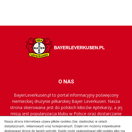
O NAS
BayerLeverkusen.pl to portal informacyjny poświęcony
niemieckiej drużynie piłkarskiej Bayer Leverkusen. Nasza
strona skierowana jest do polskich kibiców Aptekarzy, a jej
misją jest popularyzacja klubu w Polsce oraz dostarczanie
najnowszych informacji.
Nasza strona internetowa używa plików cookies (tzw. ciasteczka) w celach
statystycznych, reklamowych oraz funkcjonalnych. Dzięki nim możemy indywidualnie
dostosować stronę do twoich potrzeb. Każdy może zaakceptować pliki cookies albo ma