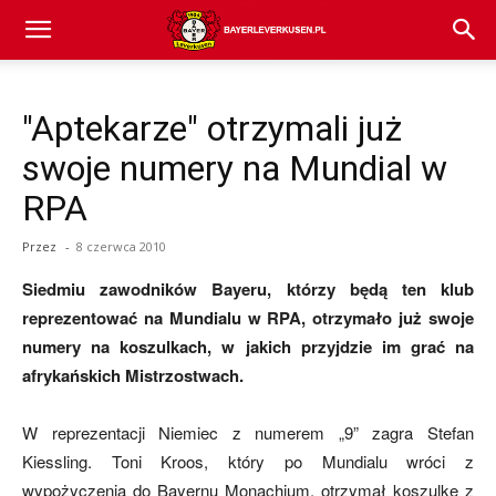
Bayer
"Aptekarze" otrzymali już
04
swoje numery na Mundial w
RPA
Leverkusen
Przez
-
8 czerwca 2010
Siedmiu zawodników Bayeru, którzy będą ten klub
–
reprezentować na Mundialu w RPA, otrzymało już swoje
numery na koszulkach, w jakich przyjdzie im grać na
afrykańskich Mistrzostwach.
aktualności
W reprezentacji Niemiec z numerem „9” zagra Stefan
Kiessling. Toni Kroos, który po Mundialu wróci z
(transfery,
wypożyczenia do Bayernu Monachium, otrzymał koszulkę z