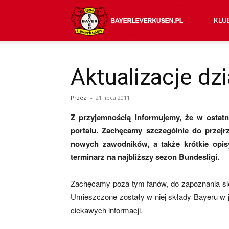
Bayer
KLU
04
Aktualizacje dzi
Przez
-
21 lipca 2011
Leverkusen
Z przyjemnością informujemy, że w ostatn
portalu. Zachęcamy szczególnie do przejr
–
nowych zawodników, a także krótkie opisy
terminarz na najbliższy sezon Bundesligi.
Zachęcamy poza tym fanów, do zapoznania się 
aktualności
Umieszczone zostały w niej składy Bayeru w j
ciekawych informacji.
(transfery,