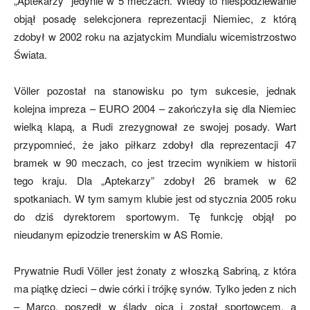
„Aptekarzy” jedynie w 5 meczach. Wtedy to niespodziewanie
objął posadę selekcjonera reprezentacji Niemiec, z którą
zdobył w 2002 roku na azjatyckim Mundialu wicemistrzostwo
mecze,
Świata.
Völler pozostał na stanowisku po tym sukcesie, jednak
skład)
kolejna impreza – EURO 2004 – zakończyła się dla Niemiec
wielką klapą, a Rudi zrezygnował ze swojej posady. Wart
przypomnieć, że jako piłkarz zdobył dla reprezentacji 47
bramek w 90 meczach, co jest trzecim wynikiem w historii
tego kraju. Dla „Aptekarzy” zdobył 26 bramek w 62
spotkaniach. W tym samym klubie jest od stycznia 2005 roku
do dziś dyrektorem sportowym. Tę funkcję objął po
nieudanym epizodzie trenerskim w AS Romie.
Prywatnie Rudi Völler jest żonaty z włoszką Sabriną, z która
ma piątkę dzieci – dwie córki i trójkę synów. Tylko jeden z nich
– Marco, poszedł w ślady ojca i został sportowcem, a