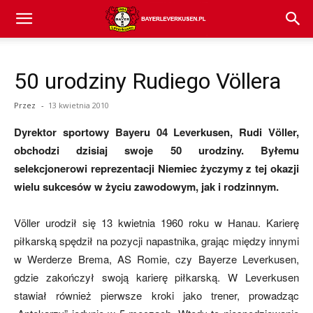
Bayer
50 urodziny Rudiego Völlera
04
Przez
-
13 kwietnia 2010
Dyrektor sportowy Bayeru 04 Leverkusen, Rudi Völler,
Leverkusen
obchodzi dzisiaj swoje 50 urodziny. Byłemu
selekcjonerowi reprezentacji Niemiec życzymy z tej okazji
wielu sukcesów w życiu zawodowym, jak i rodzinnym.
–
Völler urodził się 13 kwietnia 1960 roku w Hanau. Karierę
piłkarską spędził na pozycji napastnika, grając między innymi
aktualności
w Werderze Brema, AS Romie, czy Bayerze Leverkusen,
gdzie zakończył swoją karierę piłkarską. W Leverkusen
stawiał również pierwsze kroki jako trener, prowadząc
(transfery,