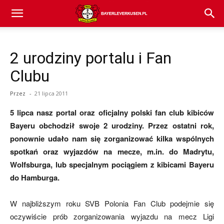
Bayer
2 urodziny portalu i Fan
04
Clubu
Przez
-
21 lipca 2011
Leverkusen
5 lipca nasz portal oraz oficjalny polski fan club kibiców
Bayeru obchodził swoje 2 urodziny. Przez ostatni rok,
ponownie udało nam się zorganizować kilka wspólnych
–
spotkań oraz wyjazdów na mecze, m.in. do Madrytu,
Wolfsburga, lub specjalnym pociągiem z kibicami Bayeru
do Hamburga.
aktualności
W najbliższym roku SVB Polonia Fan Club podejmie się
oczywiście prób zorganizowania wyjazdu na mecz Ligi
(transfery,