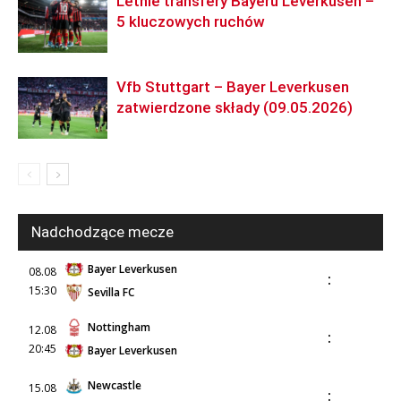
Letnie transfery Bayeru Leverkusen –
5 kluczowych ruchów
Vfb Stuttgart – Bayer Leverkusen
zatwierdzone składy (09.05.2026)
Nadchodzące mecze
Bayer Leverkusen
08.08
:
15:30
Sevilla FC
Nottingham
12.08
:
20:45
Bayer Leverkusen
Newcastle
15.08
: