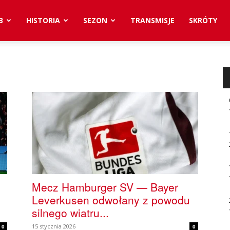
B
HISTORIA
SEZON
TRANSMISJE
SKRÓTY
Mecz Hamburger SV — Bayer
Leverkusen odwołany z powodu
silnego wiatru...
15 stycznia 2026
0
0