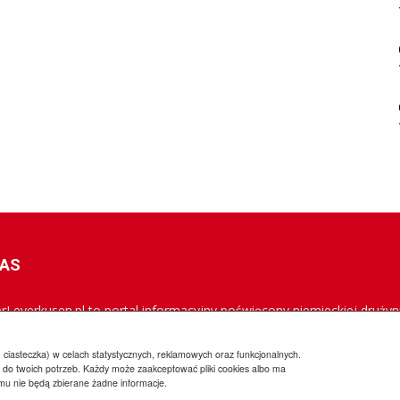
NAS
rLeverkusen.pl to portal informacyjny poświęcony niemieckiej drużyni
rowana jest do polskich kibiców Aptekarzy, a jej misją jest popularyz
owszych informacji.
 ciasteczka) w celach statystycznych, reklamowych oraz funkcjonalnych.
 do twoich potrzeb. Każdy może zaakceptować pliki cookies albo ma
emu nie będą zbierane żadne informacje.