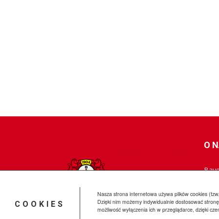
O 
Baye
skie
najn
Nasza strona internetowa używa plików cookies (tzw.
Dzięki nim możemy indywidualnie dostosować stronę
COOKIES
możliwość wyłączenia ich w przeglądarce, dzięki cz