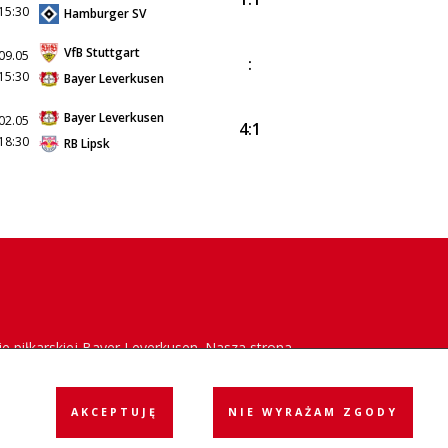
15:30
Hamburger SV
VfB Stuttgart
09.05
:
15:30
Bayer Leverkusen
Bayer Leverkusen
02.05
4:1
18:30
RB Lipsk
e piłkarskiej Bayer Leverkusen. Nasza strona
acja klubu w Polsce oraz dostarczanie
AKCEPTUJĘ
NIE WYRAŻAM ZGODY