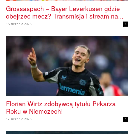
Grossaspach – Bayer Leverkusen gdzie
obejrzeć mecz? Transmisja i stream na...
15 sierpnia 2025
0
Florian Wirtz zdobywcą tytułu Piłkarza
Roku w Niemczech!
12 sierpnia 2025
0