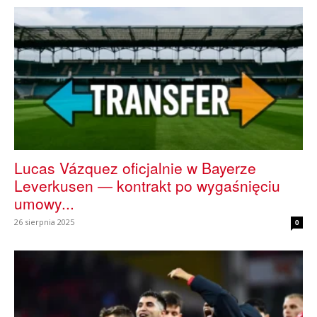
mecze,
skład)
Lucas Vázquez oficjalnie w Bayerze
Leverkusen — kontrakt po wygaśnięciu
umowy...
26 sierpnia 2025
0