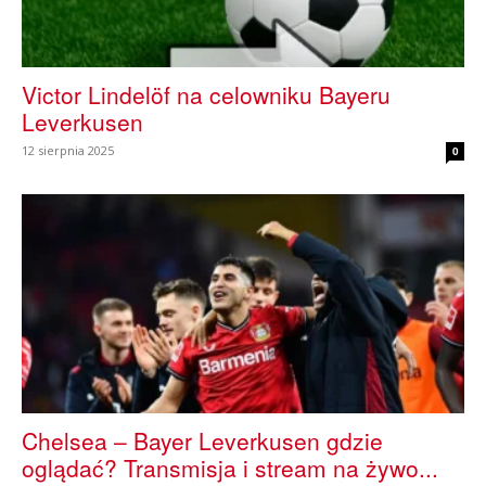
Victor Lindelöf na celowniku Bayeru
Leverkusen
12 sierpnia 2025
0
Chelsea – Bayer Leverkusen gdzie
oglądać? Transmisja i stream na żywo...