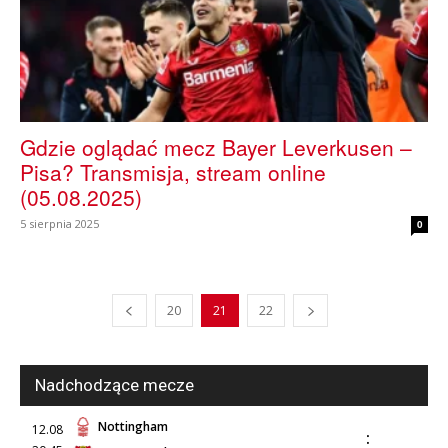
Gdzie oglądać mecz Bayer Leverkusen –
Pisa? Transmisja, stream online
(05.08.2025)
5 sierpnia 2025
0
20
21
22
Nadchodzące mecze
Nottingham
12.08
: